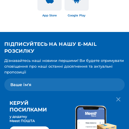
App Store
Google Play
ПІДПИСУЙТЕСЬ НА НАШУ E-MAIL
РОЗСИЛКУ
Дізнавайтесь наші новини першими! Ви будете отримувати
сповіщення про наші останні досягнення та актуальні
пропозиції
КЕРУЙ
ПОСИЛКАМИ
у додатку
Мова для вашої розсилки
Meest ПОШТА
ПІДПИСАТИСЯ
Українська