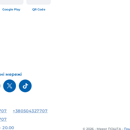
Google Play
QR Code
ьні мережі
707
+380504327707
707
- 20.00
© 2026 - Meest ПОШТА -
Пош