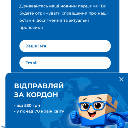
Дізнавайтесь наші новини першими! Ви
будете отримувати сповіщення про наші
останні досягнення та актуальні
пропозиції
Мова для вашої розсилки
Українська
ВІДПРАВЛЯЙ
ЗА КОРДОН
ПІДПИСАТИСЯ
- від 530 грн
- у понад 70 країн світу
тові & Транспортні послуги. Всі права захищені. Meest ПОШТА®