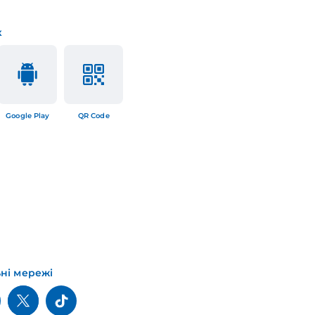
к
Google Play
QR Code
ьні мережі