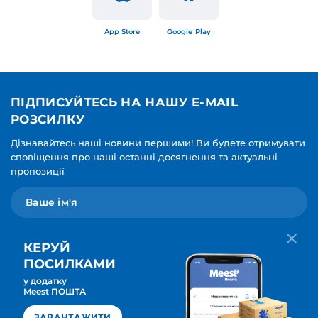
App Store
Google Play
ПІДПИСУЙТЕСЬ НА НАШУ E-MAIL
РОЗСИЛКУ
Дізнавайтесь наші новини першими! Ви будете отримувати
сповіщення про наші останні досягнення та актуальні
пропозиції
КЕРУЙ
ПОСИЛКАМИ
у додатку
Мова для вашої розсилки
Meest ПОШТА
ПІДПИСАТИСЯ
Українська
ЗАВАНТАЖИТИ