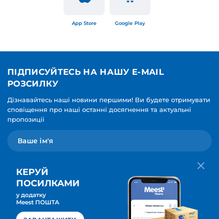
App Store
Google Play
ПІДПИСУЙТЕСЬ НА НАШУ E-MAIL
РОЗСИЛКУ
Дізнавайтесь наші новини першими! Ви будете отримувати
сповіщення про наші останні досягнення та актуальні
пропозиції
КЕРУЙ
ПОСИЛКАМИ
у додатку
Мова для вашої розсилки
Meest ПОШТА
ПІДПИСАТИСЯ
Українська