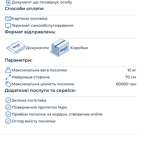
Документ що посвідчує особу
Способи оплати:
Карткою (онлайн)
Термінал самообслуговування
Формат відправлень:
Документи
Коробки
Параметри:
Максимальна вага посилки
10 кг
Найдовша сторона
70 см
Максимальна цінність посилки
60000 грн
Додаткові послуги та сервіси:
Зелена логістика
Повернення протягом 14дн.
Прийом посилок за кордон, створених online
Огляд вмісту посилки