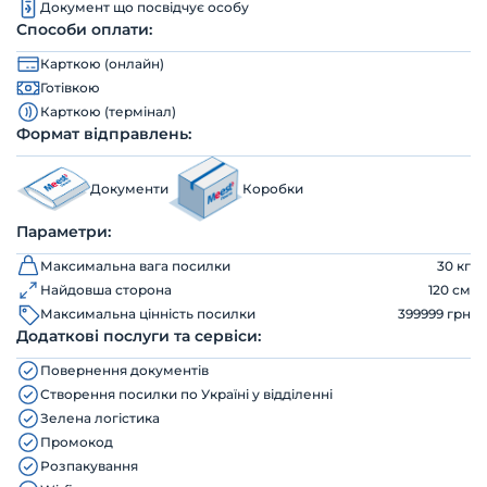
Документ що посвідчує особу
Способи оплати:
Карткою (онлайн)
Готівкою
Карткою (термінал)
Формат відправлень:
Документи
Коробки
Параметри:
Максимальна вага посилки
30 кг
Найдовша сторона
120 см
Максимальна цінність посилки
399999 грн
Додаткові послуги та сервіси:
Повернення документів
Створення посилки по Україні у відділенні
Зелена логістика
Промокод
Розпакування