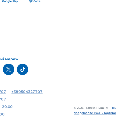
Google Play
QR Code
ьні мережі
707
+380504327707
707
- 20.00
© 2026 - Meest ПОШТА -
Пош
представляє ТзОВ «Торгови
.00