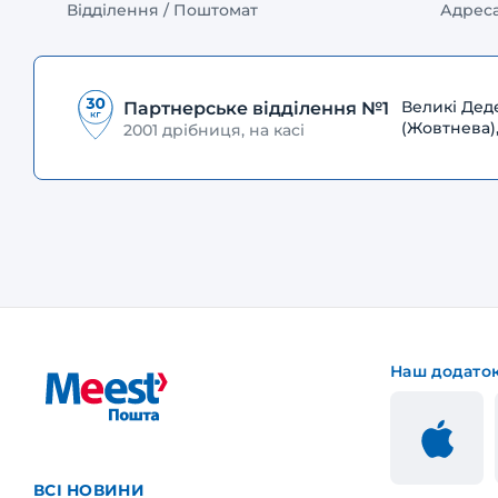
Відділення / Поштомат
Адрес
Великі Дед
Партнерське відділення №1
(Жовтнева),
2001 дрібниця, на касі
Наш додато
ВСІ НОВИНИ