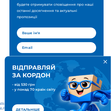
будете отримувати сповіщення про наші
останні досягнення та актуальні
пропозиції
Мова для вашої розсилки
Українська
ВІДПРАВЛЯЙ
ЗА КОРДОН
ПІДПИСАТИСЯ
- від 530 грн
- у понад 70 країн світу
тові & Транспортні послуги. Всі права захищені. Meest ПОШТА®
й Дім «Міст Експрес».
ДЕТАЛЬНІШЕ