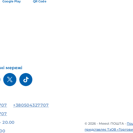
Google Play
QR Code
ьні мережі
707
+380504327707
707
- 20.00
© 2026 - Meest ПОШТА -
Пош
представляє ТзОВ «Торгови
.00