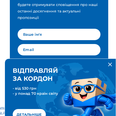
будете отримувати сповіщення про наші
останні досягнення та актуальні
пропозиції
Мова для вашої розсилки
Українська
ВІДПРАВЛЯЙ
ЗА КОРДОН
ПІДПИСАТИСЯ
- від 530 грн
- у понад 70 країн світу
тові & Транспортні послуги. Всі права захищені. Meest ПОШТА®
й Дім «Міст Експрес».
ДЕТАЛЬНІШЕ