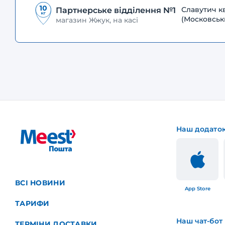
Славутич к
Партнерське відділення №1
(Московськ
магазин Жжук, на касі
Наш додато
ВСІ НОВИНИ
App Store
ТАРИФИ
Наш чат-бот
ТЕРМІНИ ДОСТАВКИ