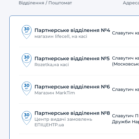
Відділення / Поштомат
Адрес
Партнерське відділення №4
Славутич кв
магазин lifecell, на касі
Славутич к
Партнерське відділення №5
(Московськ
Rozetka,на касі
Партнерське відділення №6
Славутич кв.
Магазин MarkTim
Партнерське відділення №8
Славутич П
Центр видачі замовлень
Дружби Наро
ЕПІЦЕНТР.ua