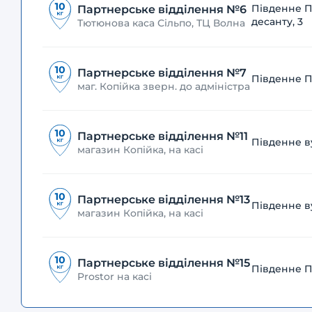
Південне П
Партнерське відділення №6
десанту, 3
Тютюнова каса Сільпо, ТЦ Волна
Партнерське відділення №7
Південне П
маг. Копійка зверн. до адміністра
Партнерське відділення №11
Південне ву
магазин Копійка, на касі
Партнерське відділення №13
Південне ву
магазин Копійка, на касі
Партнерське відділення №15
Південне Пр
Prostor на касі