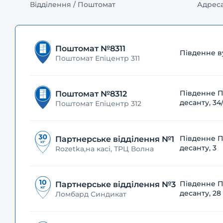
Відділення / Поштомат
Адрес
Поштомат №8311
Південне ву
Поштомат Епіцентр 311
Південне П
Поштомат №8312
десанту, 34/
Поштомат Епіцентр 312
Південне П
Партнерське відділення №1
десанту, 3
Rozetka,на касі, ТРЦ Волна
Південне П
Партнерське відділення №3
десанту, 28
Ломбард Синдикат