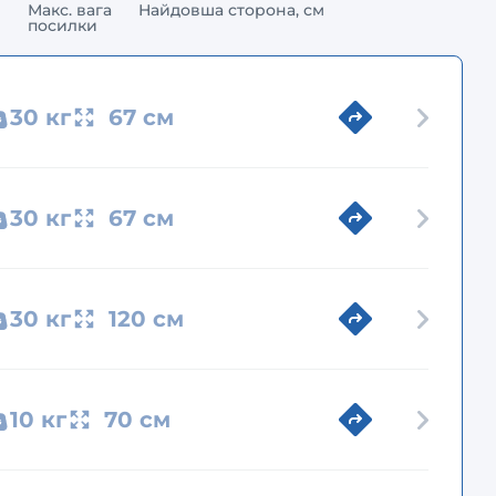
Макс. вага
Найдовша сторона, см
посилки
30 кг
67 см
30 кг
67 см
30 кг
120 см
10 кг
70 см