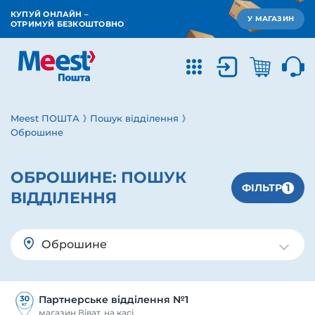
КУПУЙ ОНЛАЙН –
У МАГАЗИН
ОТРИМУЙ БЕЗКОШТОВНО
Meest ПОШТА
Пошук відділення
Оброшине
ОБРОШИНЕ:
ПОШУК
1
ФІЛЬТР
ВІДДІЛЕННЯ
Оброшине
Партнерське відділення №1
магазин Віват, на касі