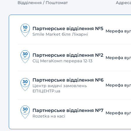
Відділення / Поштомат
Адрес
Партнерське відділення №5
Мерефа вул
Smile Market біля Лікарні
Партнерське відділення №2
Мерефа вул.
СЦ МегаКомп перерва 12-13
Партнерське відділення №6
Мерефа вул.
Центр видачі замовлень
ЕПІЦЕНТР.ua
Партнерське відділення №7
Мерефа вул
Rozetka на касі