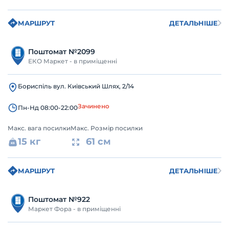
МАРШРУТ
ДЕТАЛЬНІШЕ
Поштомат №2099
ЕКО Маркет - в приміщенні
Бориспіль вул. Київський Шлях, 2/14
Зачинено
Пн-Нд 08:00-22:00
Макс. вага посилки
Макс. Розмір посилки
15 кг
61 см
МАРШРУТ
ДЕТАЛЬНІШЕ
Поштомат №922
Маркет Фора - в приміщенні