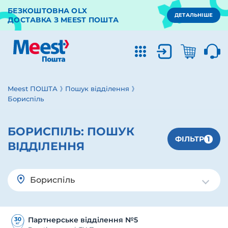
БЕЗКОШТОВНА OLX
ДЕТАЛЬНІШЕ
ДОСТАВКА З MEEST ПОШТА
Meest ПОШТА
Пошук відділення
Бориспіль
БОРИСПІЛЬ:
ПОШУК
1
ФІЛЬТР
ВІДДІЛЕННЯ
Бориспіль
Партнерське відділення №5