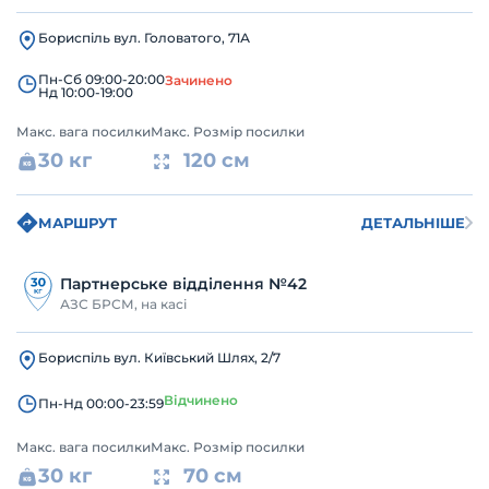
Бориспіль вул. Головатого, 71А
Пн-Сб 09:00-20:00
Зачинено
Нд 10:00-19:00
Макс. вага посилки
Макс. Розмір посилки
30 кг
120 см
МАРШРУТ
ДЕТАЛЬНІШЕ
Партнерське відділення №42
АЗС БРСМ, на касі
Бориспіль вул. Київський Шлях, 2/7
Відчинено
Пн-Нд 00:00-23:59
Макс. вага посилки
Макс. Розмір посилки
30 кг
70 см