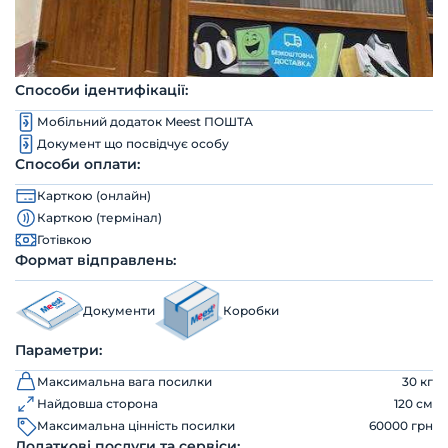
Способи ідентифікації:
Мобільний додаток Meest ПОШТА
Документ що посвідчує особу
Способи оплати:
Карткою (онлайн)
Карткою (термінал)
Готівкою
Формат відправлень:
Документи
Коробки
Параметри:
Максимальна вага посилки
30 кг
Найдовша сторона
120 см
Максимальна цінність посилки
60000 грн
Додаткові послуги та сервіси: