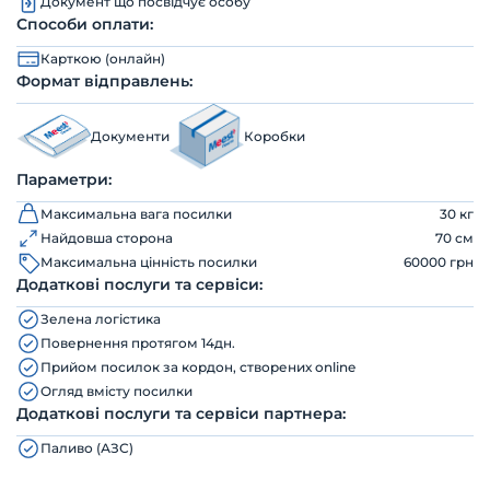
Документ що посвідчує особу
Способи оплати:
Карткою (онлайн)
Формат відправлень:
Документи
Коробки
Параметри:
Максимальна вага посилки
30 кг
Найдовша сторона
70 см
Максимальна цінність посилки
60000 грн
Додаткові послуги та сервіси:
Зелена логістика
Повернення протягом 14дн.
Прийом посилок за кордон, створених online
Огляд вмісту посилки
Додаткові послуги та сервіси партнера:
Паливо (АЗС)