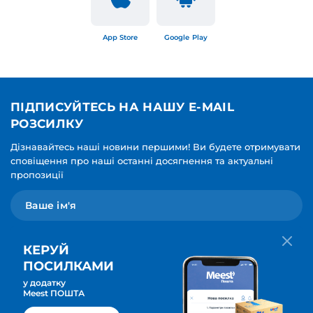
App Store
Google Play
ПІДПИСУЙТЕСЬ НА НАШУ E-MAIL
РОЗСИЛКУ
Дізнавайтесь наші новини першими! Ви будете отримувати
сповіщення про наші останні досягнення та актуальні
пропозиції
КЕРУЙ
ПОСИЛКАМИ
у додатку
Мова для вашої розсилки
Meest ПОШТА
ПІДПИСАТИСЯ
Українська