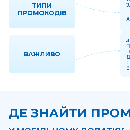
ТИПИ
З
ПРОМОКОДІВ
X
З
П
П
ВАЖЛИВО
Д
С
В
ДЕ ЗНАЙТИ ПРО