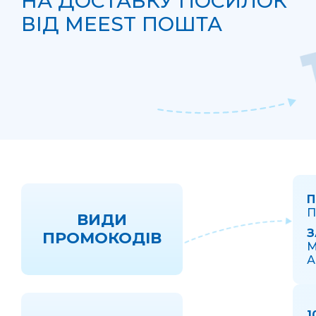
НА ДОСТАВКУ ПОСИЛОК
ВІД MEEST ПОШТА
П
П
ВИДИ
З
ПРОМОКОДІВ
М
А
1