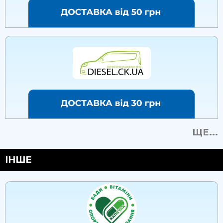
ЩЕ...
ІНШЕ