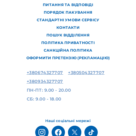
ПИТАННЯ ТА ВІДПОВІДІ
ПОРЯДОК ПАКУВАННЯ
СТАНДАРТНІ УМОВИ СЕРВІСУ
КОНТАКТИ
ПОШУК ВІДДІЛЕННЯ
ПОЛІТИКА ПРИВАТНОСТІ
САНКЦІЙНА ПОЛІТИКА
ОФОРМИТИ ПРЕТЕНЗІЮ (РЕКЛАМАЦІЮ)
+380674327707
+380504327707
+380934327707
ПН-ПТ: 9.00 - 20.00
СБ: 9.00 - 18.00
Наші соціальні мережі