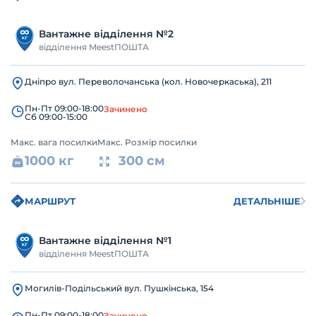
Вантажне відділення №2
відділення MeestПОШТА
Дніпро вул. Переволочанська (кол. Новочеркаська), 211
Пн-Пт 09:00-18:00
Зачинено
Сб 09:00-15:00
Макс. вага посилки
Макс. Розмір посилки
1000 кг
300 см
МАРШРУТ
ДЕТАЛЬНІШЕ
Вантажне відділення №1
відділення MeestПОШТА
Могилів-Подільський вул. Пушкінська, 154
Пн-Пт 09:00-18:00
Зачинено